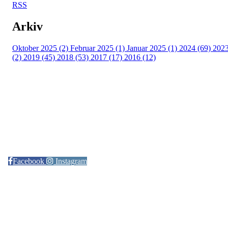
RSS
Arkiv
Oktober 2025 (2)
Februar 2025 (1)
Januar 2025 (1)
2024 (69)
202
(2)
2019 (45)
2018 (53)
2017 (17)
2016 (12)
Kontaktinformasjon
Arrangør: Freidig orientering
E-post:
orientering@freidig.idrett.no
Facebook
Instagram