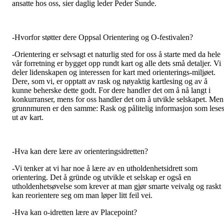
ansatte hos oss, sier daglig leder Peder Sunde.
-Hvorfor støtter dere Oppsal Orientering og O-festivalen?
-
Orientering er selvsagt et naturlig sted for oss å starte med da hele
vår forretning er bygget opp rundt kart og alle dets små detaljer. Vi
deler lidenskapen og interessen for kart med orienterings-miljøet.
Dere, som vi, er opptatt av rask og nøyaktig kartlesing og av å
kunne beherske dette godt. For dere handler det om å nå langt i
konkurranser, mens for oss handler det om å utvikle selskapet. Men
grunnmuren er den samme: Rask og pålitelig informasjon som lese
ut av kart.
-Hva kan dere lære av orienteringsidretten?
-Vi tenker at vi har noe å lære av en utholdenhetsidrett som
orientering. Det å gründe og utvikle et selskap er også en
utholdenhetsøvelse som krever at man gjør smarte veivalg og raskt
kan reorientere seg om man løper litt feil vei.
-Hva kan o-idretten lære av Placepoint?