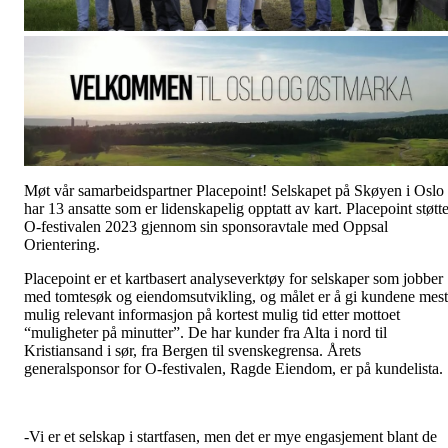
Møt vår samarbeidspartner Placepoint! Selskapet på Skøyen i Oslo
har 13 ansatte som er lidenskapelig opptatt av kart. Placepoint støtte
O-festivalen 2023 gjennom sin sponsoravtale med Oppsal
Orientering.
Placepoint er et kartbasert analyseverktøy for selskaper som jobber
med tomtesøk og eiendomsutvikling, og målet er å gi kundene mest
mulig relevant informasjon på kortest mulig tid etter mottoet
“muligheter på minutter”. De har kunder fra Alta i nord til
Kristiansand i sør, fra Bergen til svenskegrensa. Årets
generalsponsor for O-festivalen, Ragde Eiendom, er på kundelista.
-Vi er et selskap i startfasen, men det er mye engasjement blant de