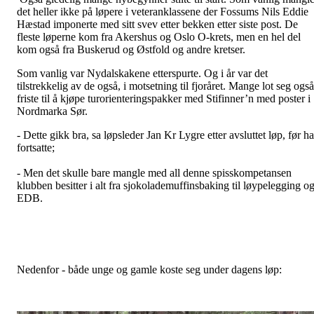
det heller ikke på løpere i veteranklassene der Fossums Nils Eddie
Hæstad imponerte med sitt svev etter bekken etter siste post. De
fleste løperne kom fra Akershus og Oslo O-krets, men en hel del
kom også fra Buskerud og Østfold og andre kretser.
Som vanlig var Nydalskakene etterspurte. Og i år var det
tilstrekkelig av de også, i motsetning til fjoråret. Mange lot seg også
friste til å kjøpe turorienteringspakker med Stifinner’n med poster i
Nordmarka Sør.
- Dette gikk bra, sa løpsleder Jan Kr Lygre etter avsluttet løp, før h
fortsatte;
- Men det skulle bare mangle med all denne spisskompetansen
klubben besitter i alt fra sjokolademuffinsbaking til løypelegging o
EDB.
Nedenfor - både unge og gamle koste seg under dagens løp: