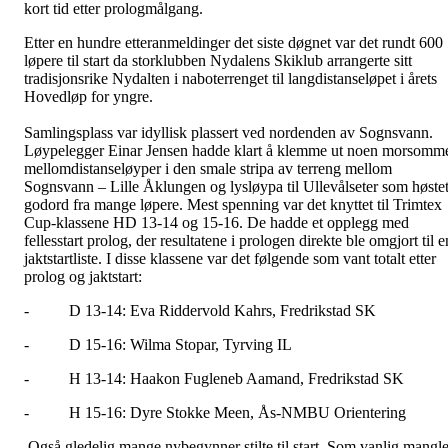
kort tid etter prologmålgang.
Etter en hundre etteranmeldinger det siste døgnet var det rundt 600
løpere til start da storklubben Nydalens Skiklub arrangerte sitt
tradisjonsrike Nydalten i naboterrenget til langdistanseløpet i årets
Hovedløp for yngre.
Samlingsplass var idyllisk plassert ved nordenden av Sognsvann.
Løypelegger Einar Jensen hadde klart å klemme ut noen morsomm
mellomdistanseløyper i den smale stripa av terreng mellom
Sognsvann – Lille Åklungen og lysløypa til Ullevålseter som høste
godord fra mange løpere. Mest spenning var det knyttet til Trimtex
Cup-klassene HD 13-14 og 15-16. De hadde et opplegg med
fellesstart prolog, der resultatene i prologen direkte ble omgjort til e
jaktstartliste. I disse klassene var det følgende som vant totalt etter
prolog og jaktstart:
- D 13-14: Eva Riddervold Kahrs, Fredrikstad SK
- D 15-16: Wilma Stopar, Tyrving IL
- H 13-14: Haakon Fugleneb Aamand, Fredrikstad SK
- H 15-16: Dyre Stokke Meen, Ås-NMBU Orientering
Også gledelig mange nybegynner stilte til start. Som vanlig mangle